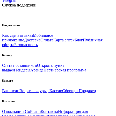
Telegram
Служба поддержки
Покупателям
Как сделать заказ
Мобильное
приложение
Доставка
Оплата
Карта аптек
Блог
Публичная
оферта
Безопасность
Бизнесу
Стать поставщиком
Открыть пункт
выдачи
Тендеры
Аренда
Партнерская программа
Карьера
Вакансии
Водитель-курьер
Кассир
Сборщик
Продавец
Компания
О компании GoPharm
Контакты
Информация для