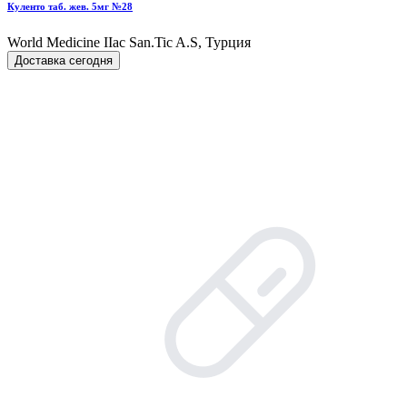
Куленто таб. жев. 5мг №28
World Мedicine IIac San.Tic A.S, Турция
Доставка сегодня