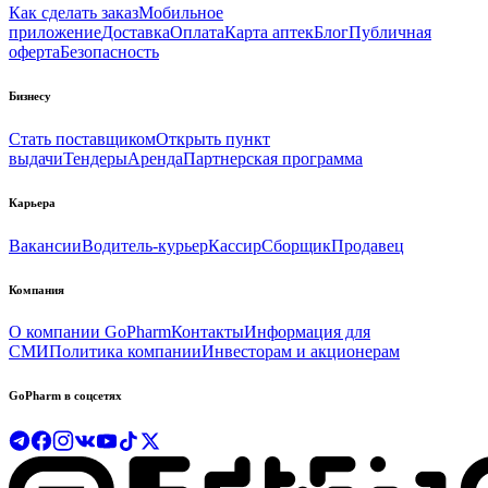
Как сделать заказ
Мобильное
приложение
Доставка
Оплата
Карта аптек
Блог
Публичная
оферта
Безопасность
Бизнесу
Стать поставщиком
Открыть пункт
выдачи
Тендеры
Аренда
Партнерская программа
Карьера
Вакансии
Водитель-курьер
Кассир
Сборщик
Продавец
Компания
О компании GoPharm
Контакты
Информация для
СМИ
Политика компании
Инвесторам и акционерам
GoPharm в соцсетях