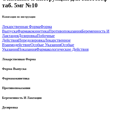
таб. 5мг №10
Навигация по инструкции
Лекарственная Форма
Форма
Выпуска
Фармакокинетика
Противопоказания
Беременность И
Лактация
Дозировка
Побочные
Действия
Передозировка
Лекарственное
Взаимодействие
Особые Указания
Особые
Указания
Показания
Фармакологические Действия
Лекарственная Форма
Форма Выпуска
Фармакокинетика
Противопоказания
Беременность И Лактация
Дозировка