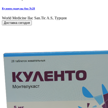
Куленто гранулы 4мг №28
World Мedicine IIac San.Tic A.S, Турция
Доставка сегодня