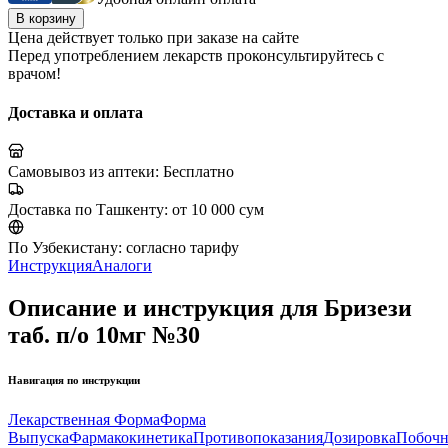
В корзину
Цена действует только при заказе на сайте
Перед употреблением лекарств проконсультируйтесь с
врачом!
Доставка и оплата
Самовывоз из аптеки:
Бесплатно
Доставка по Ташкенту:
от 10 000 сум
По Узбекистану:
согласно тарифу
Инструкция
Аналоги
Описание и инструкция для Бризези
таб. п/о 10мг №30
Навигация по инструкции
Лекарственная Форма
Форма
Выпуска
Фармакокинетика
Противопоказания
Дозировка
Побоч