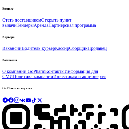
Бизнесу
Стать поставщиком
Открыть пункт
выдачи
Тендеры
Аренда
Партнерская программа
Карьера
Вакансии
Водитель-курьер
Кассир
Сборщик
Продавец
Компания
О компании GoPharm
Контакты
Информация для
СМИ
Политика компании
Инвесторам и акционерам
GoPharm в соцсетях