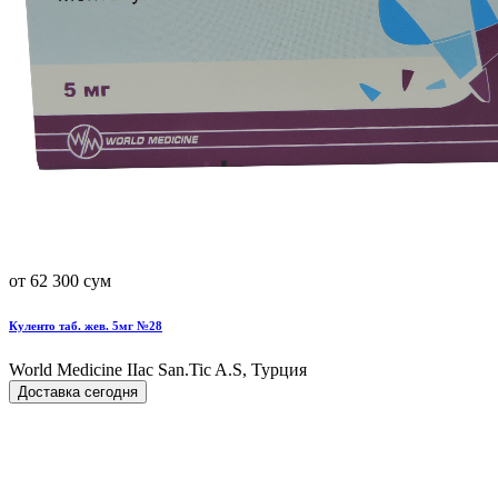
от 62 300 сум
Куленто таб. жев. 5мг №28
World Мedicine IIac San.Tic A.S, Турция
Доставка сегодня