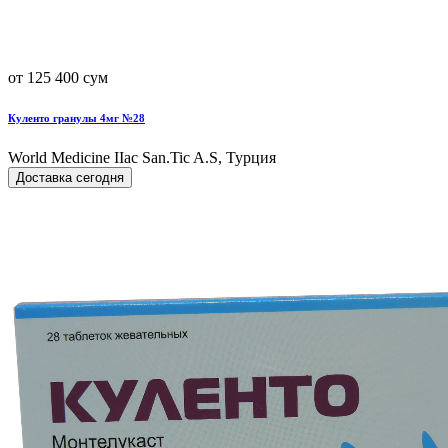
от 125 400 сум
Куленто гранулы 4мг №28
World Мedicine IIac San.Tic A.S, Турция
Доставка сегодня