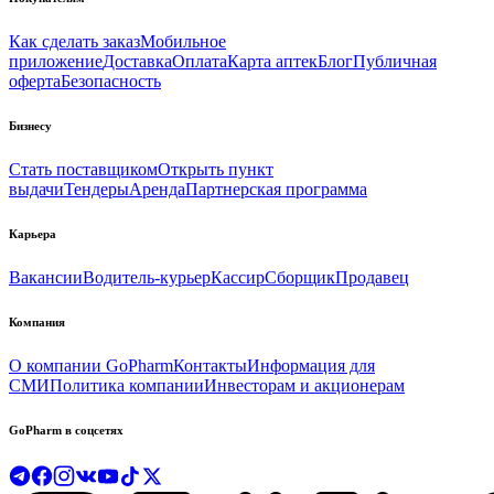
Как сделать заказ
Мобильное
приложение
Доставка
Оплата
Карта аптек
Блог
Публичная
оферта
Безопасность
Бизнесу
Стать поставщиком
Открыть пункт
выдачи
Тендеры
Аренда
Партнерская программа
Карьера
Вакансии
Водитель-курьер
Кассир
Сборщик
Продавец
Компания
О компании GoPharm
Контакты
Информация для
СМИ
Политика компании
Инвесторам и акционерам
GoPharm в соцсетях