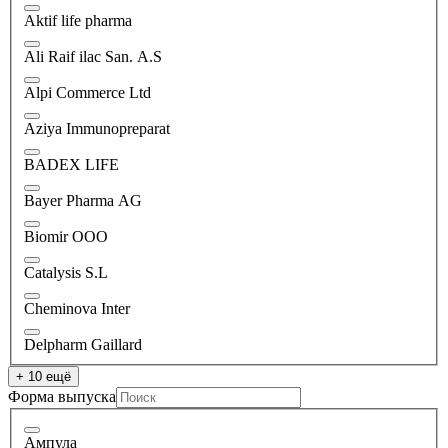
Aktif life pharma
Ali Raif ilac San. A.S
Alpi Commerce Ltd
Aziya Immunopreparat
BADEX LIFE
Bayer Pharma AG
Biomir ООО
Catalysis S.L
Cheminova Inter
Delpharm Gaillard
+ 10 ещё
Форма выпуска
Ампула