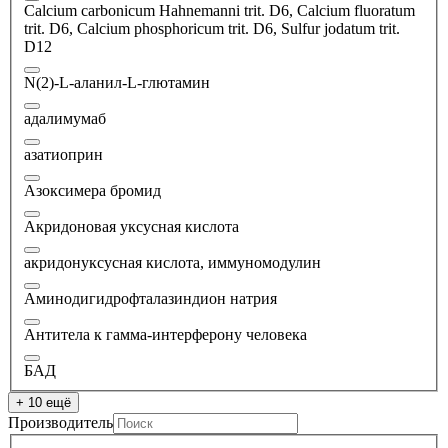
Calcium carbonicum Hahnemanni trit. D6, Calcium fluoratum
trit. D6, Calcium phosphoricum trit. D6, Sulfur jodatum trit.
D12
N(2)-L-аланил-L-глютамин
адалимумаб
азатиоприн
Азоксимера бромид
Акридоновая уксусная кислота
акридонуксусная кислота, иммуномодулин
Аминодигидрофталазиндион натрия
Антитела к гамма-интерферону человека
БАД
+ 10 ещё
Производитель