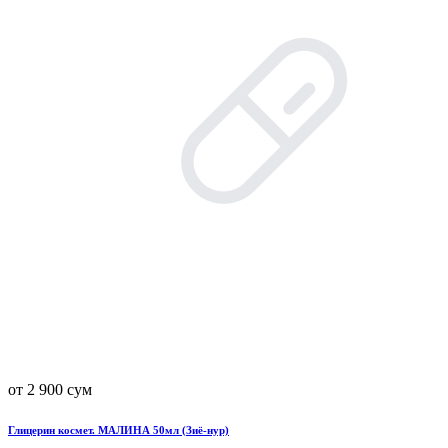
от 2 900 сум
Глицерин космет. МАЛИНА 50мл (Зиё-нур)