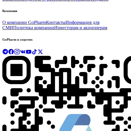
Компания
О компании GoPharm
Контакты
Информация для
СМИ
Политика компании
Инвесторам и акционерам
GoPharm в соцсетях