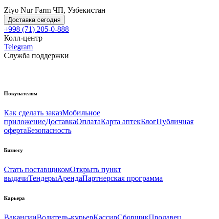
Ziyo Nur Farm ЧП, Узбекистан
Доставка сегодня
+998 (71) 205-0-888
Колл-центр
Telegram
Служба поддержки
Покупателям
Как сделать заказ
Мобильное
приложение
Доставка
Оплата
Карта аптек
Блог
Публичная
оферта
Безопасность
Бизнесу
Стать поставщиком
Открыть пункт
выдачи
Тендеры
Аренда
Партнерская программа
Карьера
Вакансии
Водитель-курьер
Кассир
Сборщик
Продавец