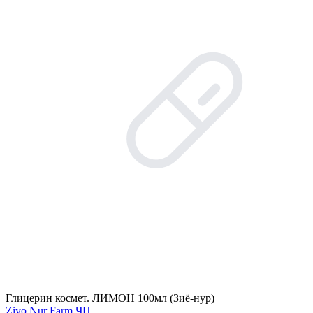
Глицерин космет. ЛИМОН 100мл (Зиё-нур)
Ziyo Nur Farm ЧП