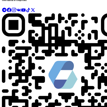
GoPharm в соцсетях