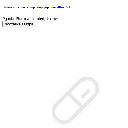
Нексогет IV лиоф. пор. д/пр. р-р д/ин. 40мг №1
Ajanta Pharma Limited, Индия
Доставка завтра