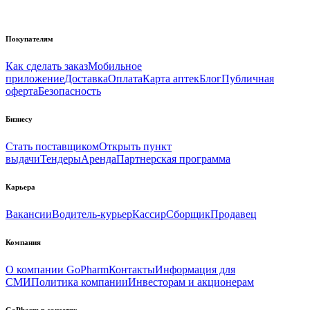
Покупателям
Как сделать заказ
Мобильное
приложение
Доставка
Оплата
Карта аптек
Блог
Публичная
оферта
Безопасность
Бизнесу
Стать поставщиком
Открыть пункт
выдачи
Тендеры
Аренда
Партнерская программа
Карьера
Вакансии
Водитель-курьер
Кассир
Сборщик
Продавец
Компания
О компании GoPharm
Контакты
Информация для
СМИ
Политика компании
Инвесторам и акционерам