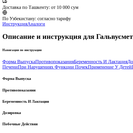
Доставка по Ташкенту:
от 10 000 сум
По Узбекистану:
согласно тарифу
Инструкция
Аналоги
Описание и инструкция для Гальвусмет 
Навигация по инструкции
Форма Выпуска
Противопоказания
Беременность И Лактация
До
Печени
При Нарушениях Функции Почек
Применение У Детей
Форма Выпуска
Противопоказания
Беременность И Лактация
Дозировка
Побочные Действия