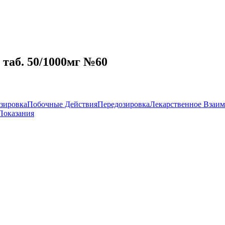
таб. 50/1000мг №60
зировка
Побочные Действия
Передозировка
Лекарственное Взаим
Показания