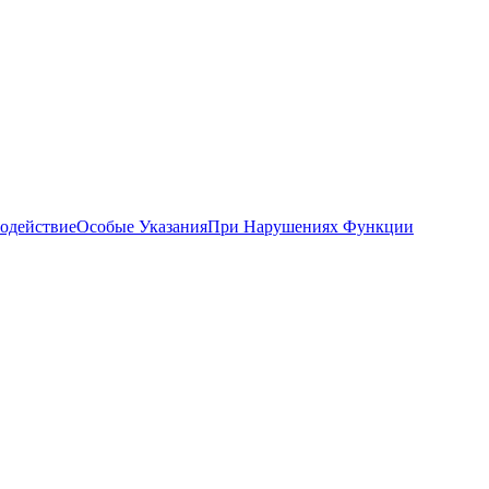
одействие
Особые Указания
При Нарушениях Функции