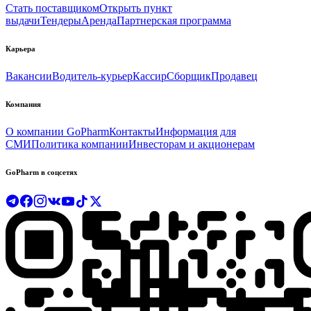
Стать поставщиком
Открыть пункт
выдачи
Тендеры
Аренда
Партнерская программа
Карьера
Вакансии
Водитель-курьер
Кассир
Сборщик
Продавец
Компания
О компании GoPharm
Контакты
Информация для
СМИ
Политика компании
Инвесторам и акционерам
GoPharm в соцсетях