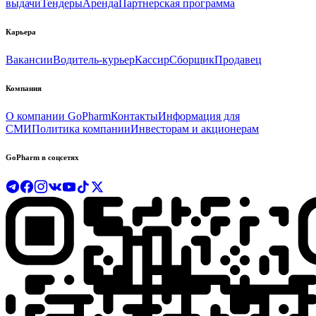
выдачи
Тендеры
Аренда
Партнерская программа
Карьера
Вакансии
Водитель-курьер
Кассир
Сборщик
Продавец
Компания
О компании GoPharm
Контакты
Информация для
СМИ
Политика компании
Инвесторам и акционерам
GoPharm в соцсетях