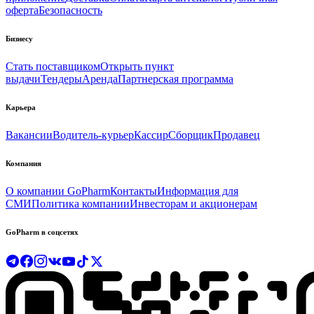
оферта
Безопасность
Бизнесу
Стать поставщиком
Открыть пункт
выдачи
Тендеры
Аренда
Партнерская программа
Карьера
Вакансии
Водитель-курьер
Кассир
Сборщик
Продавец
Компания
О компании GoPharm
Контакты
Информация для
СМИ
Политика компании
Инвесторам и акционерам
GoPharm в соцсетях