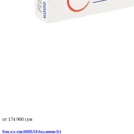
от 174 900 сум
Репо р-р д/ин 6000ЕД/0,6мл шприц №1