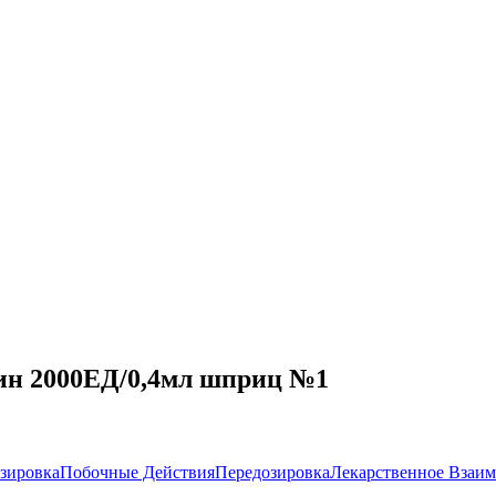
/ин 2000ЕД/0,4мл шприц №1
зировка
Побочные Действия
Передозировка
Лекарственное Взаим