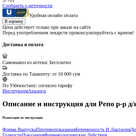
37701
Сообщить о неточности
Удобная онлайн оплата
В корзину
Цена действует только при заказе на сайте
Перед употреблением лекарств проконсультируйтесь с врачом!
Доставка и оплата
Самовывоз из аптеки:
Бесплатно
Доставка по Ташкенту:
от 10 000 сум
По Узбекистану:
согласно тарифу
Инструкция
Аналоги
Описание и инструкция для Репо р-р д
Навигация по инструкции
Форма Выпуска
Противопоказания
Беременность И Лактация
До
Годности
Показания
Фармакологические Действия