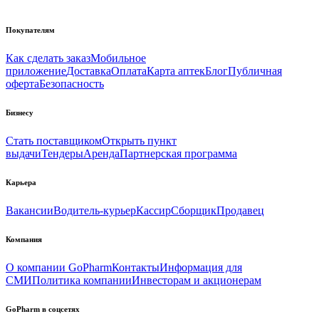
Покупателям
Как сделать заказ
Мобильное
приложение
Доставка
Оплата
Карта аптек
Блог
Публичная
оферта
Безопасность
Бизнесу
Стать поставщиком
Открыть пункт
выдачи
Тендеры
Аренда
Партнерская программа
Карьера
Вакансии
Водитель-курьер
Кассир
Сборщик
Продавец
Компания
О компании GoPharm
Контакты
Информация для
СМИ
Политика компании
Инвесторам и акционерам
GoPharm в соцсетях