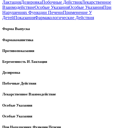
Лактация
Дозировка
Побочные Действия
Лекарственное
Взаимодействие
Особые Указания
Особые Указания
При
Нарушениях Функции Печени
Применение У
Детей
Показания
Фармакологические Действия
Форма Выпуска
Фармакокинетика
Противопоказания
Беременность И Лактация
Дозировка
Побочные Действия
Лекарственное Взаимодействие
Особые Указания
Особые Указания
При Нарушениях Функции Печени