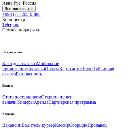
Авва Рус, Россия
Доставка завтра
+998 (71) 205-0-888
Колл-центр
Telegram
Служба поддержки
Покупателям
Как сделать заказ
Мобильное
приложение
Доставка
Оплата
Карта аптек
Блог
Публичная
оферта
Безопасность
Бизнесу
Стать поставщиком
Открыть пункт
выдачи
Тендеры
Аренда
Партнерская программа
Карьера
Вакансии
Водитель-курьер
Кассир
Сборщик
Продавец