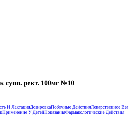
 супп. рект. 100мг №10
сть И Лактация
Дозировка
Побочные Действия
Лекарственное Вз
к
Применение У Детей
Показания
Фармакологические Действия