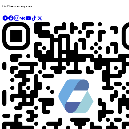
GoPharm в соцсетях