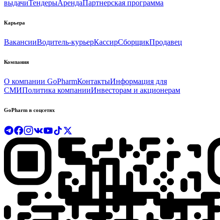
выдачи
Тендеры
Аренда
Партнерская программа
Карьера
Вакансии
Водитель-курьер
Кассир
Сборщик
Продавец
Компания
О компании GoPharm
Контакты
Информация для
СМИ
Политика компании
Инвесторам и акционерам
GoPharm в соцсетях