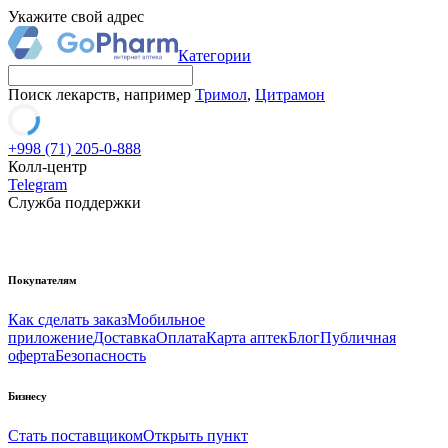
Укажите свой адрес
Категории
Поиск лекарств, например
Тримол
,
Цитрамон
+998 (71) 205-0-888
Колл-центр
Telegram
Служба поддержки
Покупателям
Как сделать заказ
Мобильное
приложение
Доставка
Оплата
Карта аптек
Блог
Публичная
оферта
Безопасность
Бизнесу
Стать поставщиком
Открыть пункт