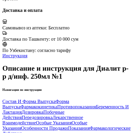
Доставка и оплата
Самовывоз из аптеки:
Бесплатно
Доставка по Ташкенту:
от 10 000 сум
По Узбекистану:
согласно тарифу
Инструкция
Описание и инструкция для Диалит р-
р д/инф. 250мл №1
Навигация по инструкции
Состав И Форма Выпуска
Форма
Выпуска
Фармакокинетика
Противопоказания
Беременность И
Лактация
Дозировка
Побочные
Действия
Передозировка
Лекарственное
Взаимодействие
Особые Указания
Особые
Указания
Особенности Продажи
Показания
Фармакологические