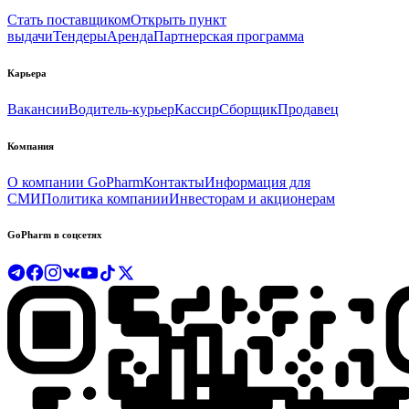
Стать поставщиком
Открыть пункт
выдачи
Тендеры
Аренда
Партнерская программа
Карьера
Вакансии
Водитель-курьер
Кассир
Сборщик
Продавец
Компания
О компании GoPharm
Контакты
Информация для
СМИ
Политика компании
Инвесторам и акционерам
GoPharm в соцсетях