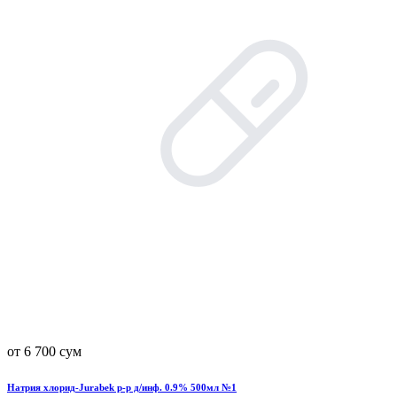
от 6 700 сум
Натрия хлорид-Jurabek р-р д/инф. 0.9% 500мл №1