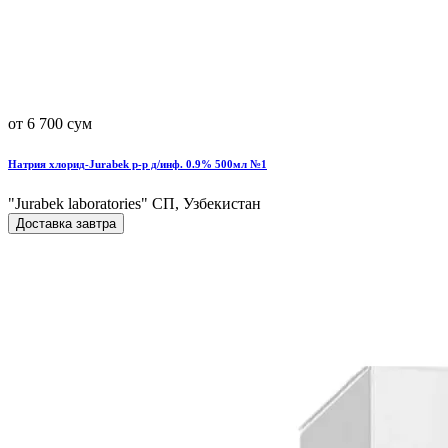
от 6 700 сум
Натрия хлорид-Jurabek р-р д/инф. 0.9% 500мл №1
"Jurabek laboratories" СП, Узбекистан
Доставка завтра