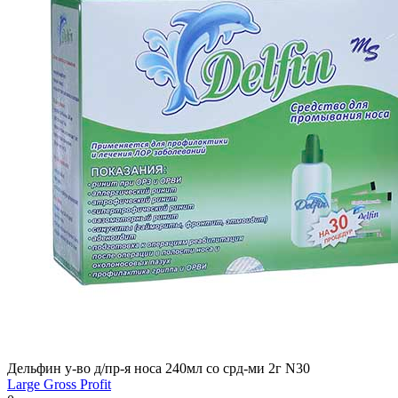
Дельфин у-во д/пр-я носа 240мл со срд-ми 2г N30
Large Gross Profit