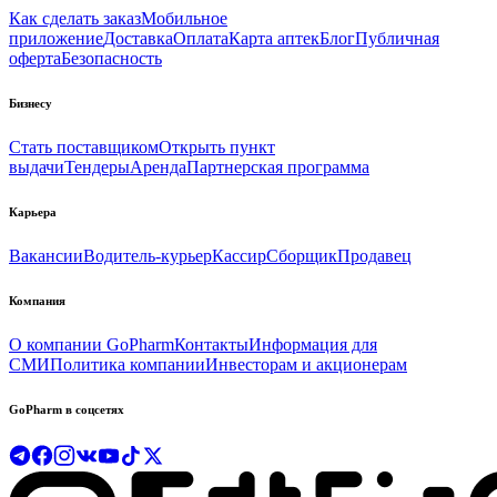
Как сделать заказ
Мобильное
приложение
Доставка
Оплата
Карта аптек
Блог
Публичная
оферта
Безопасность
Бизнесу
Стать поставщиком
Открыть пункт
выдачи
Тендеры
Аренда
Партнерская программа
Карьера
Вакансии
Водитель-курьер
Кассир
Сборщик
Продавец
Компания
О компании GoPharm
Контакты
Информация для
СМИ
Политика компании
Инвесторам и акционерам
GoPharm в соцсетях