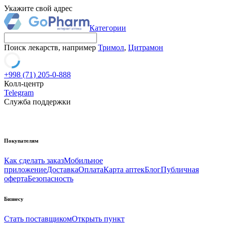
Укажите свой адрес
Категории
Поиск лекарств, например
Тримол
,
Цитрамон
+998 (71) 205-0-888
Колл-центр
Telegram
Служба поддержки
Покупателям
Как сделать заказ
Мобильное
приложение
Доставка
Оплата
Карта аптек
Блог
Публичная
оферта
Безопасность
Бизнесу
Стать поставщиком
Открыть пункт