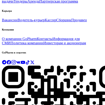
выдачи
Тендеры
Аренда
Партнерская программа
Карьера
Вакансии
Водитель-курьер
Кассир
Сборщик
Продавец
Компания
О компании GoPharm
Контакты
Информация для
СМИ
Политика компании
Инвесторам и акционерам
GoPharm в соцсетях