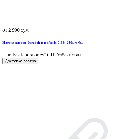
от 2 900 сум
Натрия хлорид-Jurabek р-р д/инф. 0.9% 250мл №1
"Jurabek laboratories" СП, Узбекистан
Доставка завтра