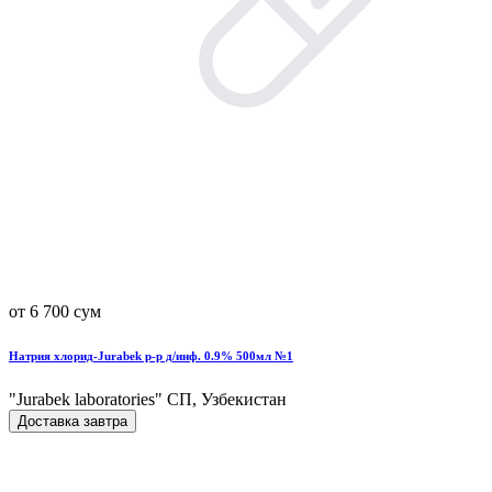
от 6 700 сум
Натрия хлорид-Jurabek р-р д/инф. 0.9% 500мл №1
"Jurabek laboratories" СП, Узбекистан
Доставка завтра