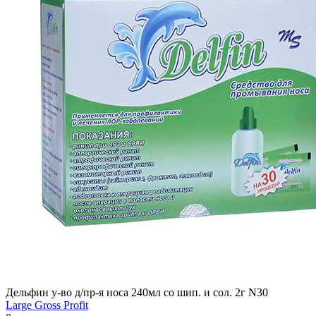
Дельфин у-во д/пр-я носа 240мл со шип. и сол. 2г N30
Large Gross Profit