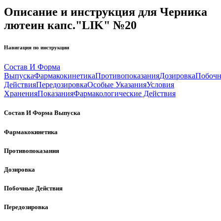
Описание и инструкция для Черника
лютеин капс."LIK" №20
Навигация по инструкции
Состав И Форма
Выпуска
Фармакокинетика
Противопоказания
Дозировка
Побоч
Действия
Передозировка
Особые Указания
Условия
Хранения
Показания
Фармакологические Действия
Состав И Форма Выпуска
Фармакокинетика
Противопоказания
Дозировка
Побочные Действия
Передозировка