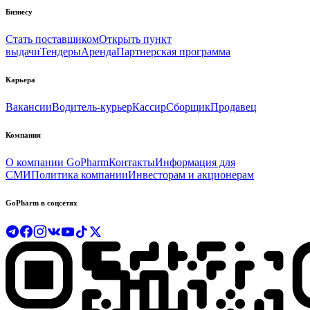
Бизнесу
Стать поставщиком
Открыть пункт
выдачи
Тендеры
Аренда
Партнерская программа
Карьера
Вакансии
Водитель-курьер
Кассир
Сборщик
Продавец
Компания
О компании GoPharm
Контакты
Информация для
СМИ
Политика компании
Инвесторам и акционерам
GoPharm в соцсетях