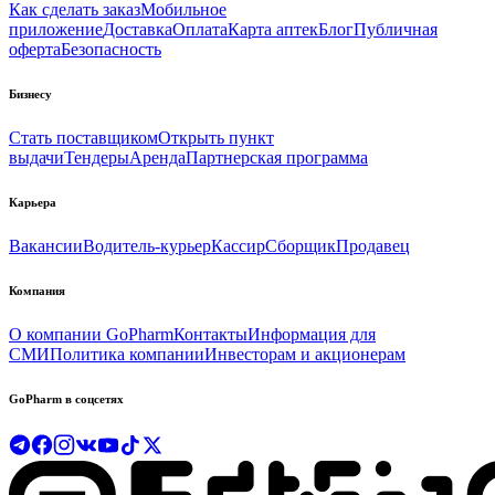
Как сделать заказ
Мобильное
приложение
Доставка
Оплата
Карта аптек
Блог
Публичная
оферта
Безопасность
Бизнесу
Стать поставщиком
Открыть пункт
выдачи
Тендеры
Аренда
Партнерская программа
Карьера
Вакансии
Водитель-курьер
Кассир
Сборщик
Продавец
Компания
О компании GoPharm
Контакты
Информация для
СМИ
Политика компании
Инвесторам и акционерам
GoPharm в соцсетях