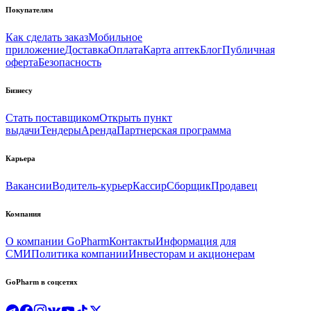
Покупателям
Как сделать заказ
Мобильное
приложение
Доставка
Оплата
Карта аптек
Блог
Публичная
оферта
Безопасность
Бизнесу
Стать поставщиком
Открыть пункт
выдачи
Тендеры
Аренда
Партнерская программа
Карьера
Вакансии
Водитель-курьер
Кассир
Сборщик
Продавец
Компания
О компании GoPharm
Контакты
Информация для
СМИ
Политика компании
Инвесторам и акционерам
GoPharm в соцсетях