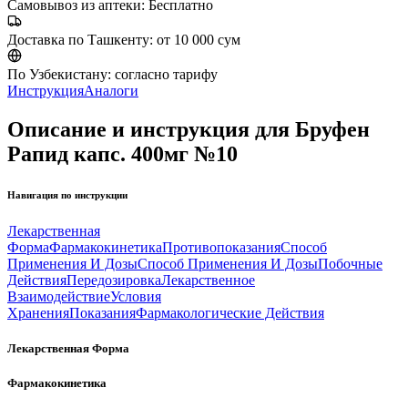
Самовывоз из аптеки:
Бесплатно
Доставка по Ташкенту:
от 10 000 сум
По Узбекистану:
согласно тарифу
Инструкция
Аналоги
Описание и инструкция для Бруфен
Рапид капс. 400мг №10
Навигация по инструкции
Лекарственная
Форма
Фармакокинетика
Противопоказания
Способ
Применения И Дозы
Способ Применения И Дозы
Побочные
Действия
Передозировка
Лекарственное
Взаимодействие
Условия
Хранения
Показания
Фармакологические Действия
Лекарственная Форма
Фармакокинетика