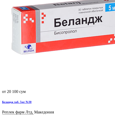
от 20 100 сум
Беландж таб. 5мг №30
Реплек фарм Лтд, Македония