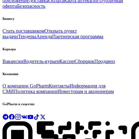
приложение
Доставка
Оплата
Карта аптек
Блог
Публичная
оферта
Безопасность
Бизнесу
Стать поставщиком
Открыть пункт
выдачи
Тендеры
Аренда
Партнерская программа
Карьера
Вакансии
Водитель-курьер
Кассир
Сборщик
Продавец
Компания
О компании GoPharm
Контакты
Информация для
СМИ
Политика компании
Инвесторам и акционерам
GoPharm в соцсетях