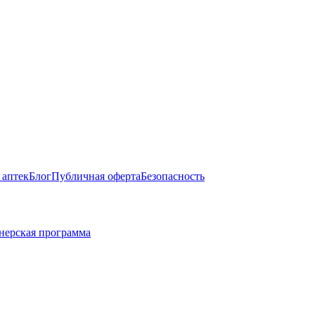
 аптек
Блог
Публичная оферта
Безопасность
нерская программа