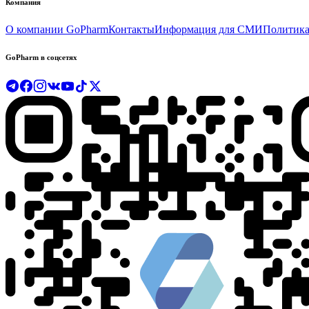
Компания
О компании GoPharm
Контакты
Информация для СМИ
Политика
GoPharm в соцсетях