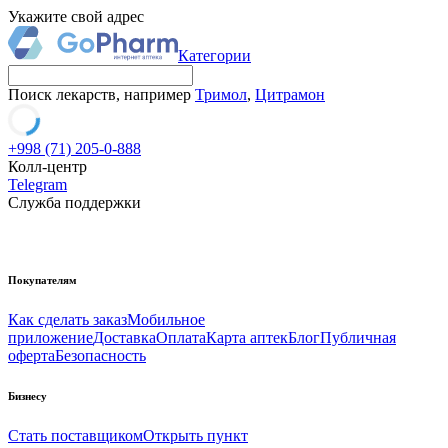
Укажите свой адрес
Категории
Поиск лекарств, например
Тримол
,
Цитрамон
+998 (71) 205-0-888
Колл-центр
Telegram
Служба поддержки
Покупателям
Как сделать заказ
Мобильное
приложение
Доставка
Оплата
Карта аптек
Блог
Публичная
оферта
Безопасность
Бизнесу
Стать поставщиком
Открыть пункт