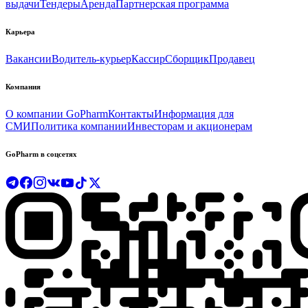
выдачи
Тендеры
Аренда
Партнерская программа
Карьера
Вакансии
Водитель-курьер
Кассир
Сборщик
Продавец
Компания
О компании GoPharm
Контакты
Информация для
СМИ
Политика компании
Инвесторам и акционерам
GoPharm в соцсетях