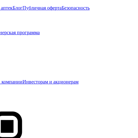
 аптек
Блог
Публичная оферта
Безопасность
нерская программа
 компании
Инвесторам и акционерам