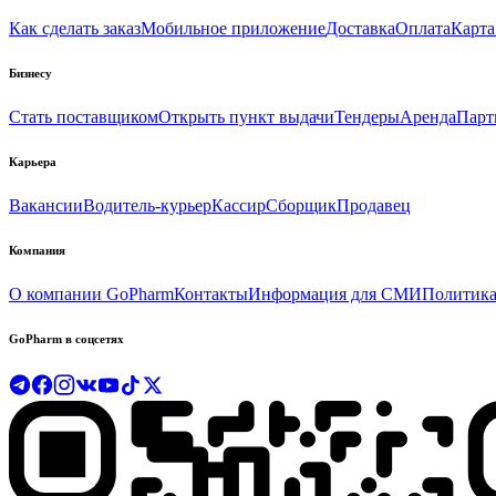
Как сделать заказ
Мобильное приложение
Доставка
Оплата
Карта
Бизнесу
Стать поставщиком
Открыть пункт выдачи
Тендеры
Аренда
Парт
Карьера
Вакансии
Водитель-курьер
Кассир
Сборщик
Продавец
Компания
О компании GoPharm
Контакты
Информация для СМИ
Политика
GoPharm в соцсетях