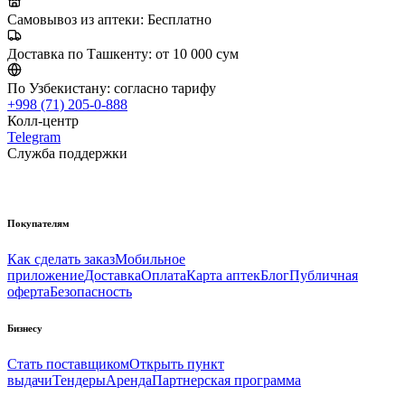
Самовывоз из аптеки:
Бесплатно
Доставка по Ташкенту:
от 10 000 сум
По Узбекистану:
согласно тарифу
+998 (71) 205-0-888
Колл-центр
Telegram
Служба поддержки
Покупателям
Как сделать заказ
Мобильное
приложение
Доставка
Оплата
Карта аптек
Блог
Публичная
оферта
Безопасность
Бизнесу
Стать поставщиком
Открыть пункт
выдачи
Тендеры
Аренда
Партнерская программа