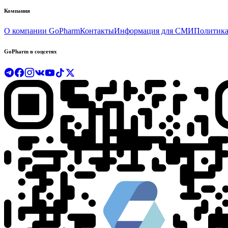
Компания
О компании GoPharm
Контакты
Информация для СМИ
Политика
GoPharm в соцсетях