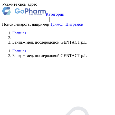
Укажите свой адрес
Категории
Поиск лекарств, например
Тримол
,
Цитрамон
Главная
Бандаж мед. послеродовой GENTACT р.L
Главная
Бандаж мед. послеродовой GENTACT р.L