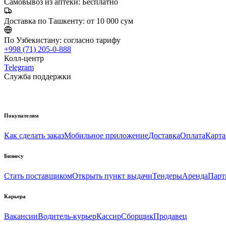
Самовывоз из аптеки:
Бесплатно
Доставка по Ташкенту:
от 10 000 сум
По Узбекистану:
согласно тарифу
+998 (71) 205-0-888
Колл-центр
Telegram
Служба поддержки
Покупателям
Как сделать заказ
Мобильное приложение
Доставка
Оплата
Карта
Бизнесу
Стать поставщиком
Открыть пункт выдачи
Тендеры
Аренда
Парт
Карьера
Вакансии
Водитель-курьер
Кассир
Сборщик
Продавец