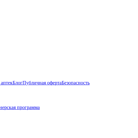
 аптек
Блог
Публичная оферта
Безопасность
нерская программа