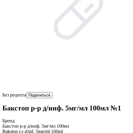
Без рецепта
Поделиться
Бакстоп р-р д/инф. 5мг/мл 100мл №1
Бренд
Бакстоп р-р д/инф. 5мг/мл 100мл
Bakstop r-r d/inf. 5mg/ml 100ml