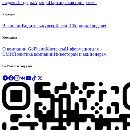
выдачи
Тендеры
Аренда
Партнерская программа
Карьера
Вакансии
Водитель-курьер
Кассир
Сборщик
Продавец
Компания
О компании GoPharm
Контакты
Информация для
СМИ
Политика компании
Инвесторам и акционерам
GoPharm в соцсетях