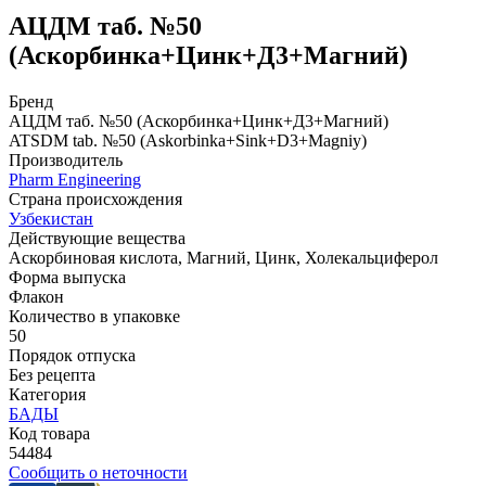
АЦДМ таб. №50
(Аскорбинка+Цинк+Д3+Магний)
Бренд
АЦДМ таб. №50 (Аскорбинка+Цинк+Д3+Магний)
ATSDM tab. №50 (Askorbinka+Sink+D3+Magniy)
Производитель
Pharm Engineering
Страна происхождения
Узбекистан
Действующие вещества
Аскорбиновая кислота, Магний, Цинк, Холекальциферол
Форма выпуска
Флакон
Количество в упаковке
50
Порядок отпуска
Без рецепта
Категория
БАДЫ
Код товара
54484
Сообщить о неточности