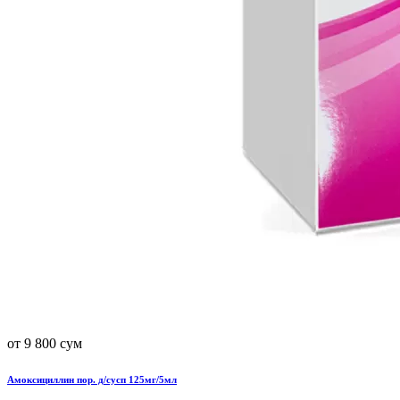
от 9 800 сум
Амоксициллин пор. д/сусп 125мг/5мл