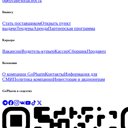
оферта
Безопасность
Бизнесу
Стать поставщиком
Открыть пункт
выдачи
Тендеры
Аренда
Партнерская программа
Карьера
Вакансии
Водитель-курьер
Кассир
Сборщик
Продавец
Компания
О компании GoPharm
Контакты
Информация для
СМИ
Политика компании
Инвесторам и акционерам
GoPharm в соцсетях