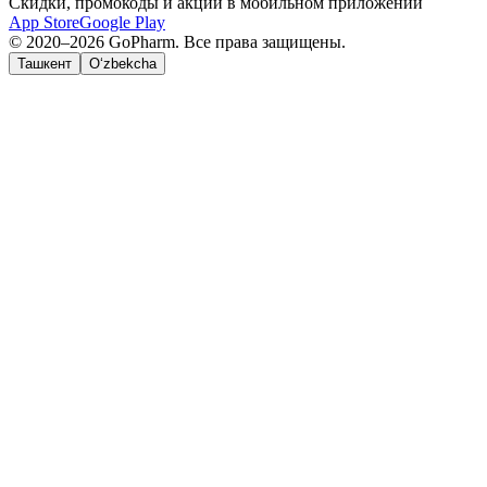
Скидки, промокоды и акции в мобильном приложении
App Store
Google Play
© 2020–2026 GoPharm. Все права защищены.
Ташкент
O‘zbekcha