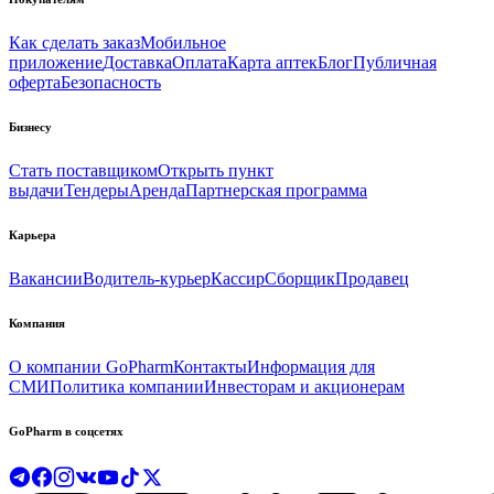
Как сделать заказ
Мобильное
приложение
Доставка
Оплата
Карта аптек
Блог
Публичная
оферта
Безопасность
Бизнесу
Стать поставщиком
Открыть пункт
выдачи
Тендеры
Аренда
Партнерская программа
Карьера
Вакансии
Водитель-курьер
Кассир
Сборщик
Продавец
Компания
О компании GoPharm
Контакты
Информация для
СМИ
Политика компании
Инвесторам и акционерам
GoPharm в соцсетях