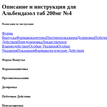
Описание и инструкция для
Альбендазол таб 200мг №4
Навигация по инструкции
Форма
Выпуска
Фармакокинетика
Противопоказания
Дозировка
Побоч
Действия
Передозировка
Лекарственное
Взаимодействие
Особые Указания
Особые
Указания
Показания
Фармакологические Действия
Форма Выпуска
Фармакокинетика
Противопоказания
Дозировка
Побочные Действия
Передозировка