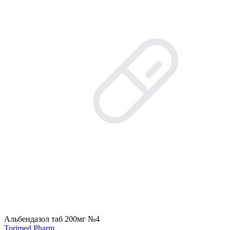
Альбендазол таб 200мг №4
Torimed Pharm