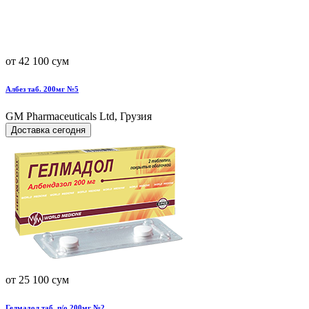
от 42 100 сум
Албез таб. 200мг №5
GM Pharmaceuticals Ltd, Грузия
Доставка сегодня
от 25 100 сум
Гелмадол таб. п/о 200мг №2