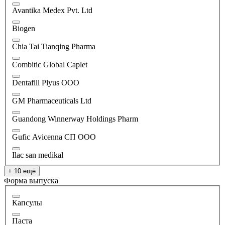
Avantika Medex Pvt. Ltd
Biogen
Chia Tai Tianqing Pharma
Combitic Global Caplet
Dentafill Plyus OOO
GM Pharmaceuticals Ltd
Guandong Winnerway Holdings Pharm
Gufic Avicenna СП ООО
Ilac san medikal
+ 10 ещё
Форма выпуска
Капсулы
Паста