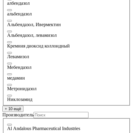
албендазол
альбендазол
Альбендазол, Ивермектин
Альбендазол, левамизол
Кремния диоксид коллоидный
Левамизол
Мебендазол
медамин
Метронидазол
Никлозамид
+ 10 ещё
Производитель
Al Andalous Pharmaceutical Industries