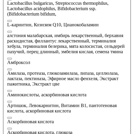
Lactobacillus bulgaricus, Streptococcus thermophilus,
Lactobacillus acidophilus, Bifidobacterium ssp.
(Bifidobacterium bifidum,
L-карнитин, Коэнзим Q10, Цианокобаламин
алстония малабарская, имбирь лекарственный, берхавия
раскидистая, филлантус лекарственный, терминалия
хебула, терминалия белерика, мята колосистая, сельдерей
пахучий, перец длинный, эмбелия кислая, семена тмина
Амброксол
Амилаза, протеаза, глюкозамилаза, липаза, целлюлаза,
лактаза, пектиназа, Эфирное масло фенхеля, Экстракт
пажитника, Экстракт цве
Аминокислоты, аскорбиновая кислота
Артишок, Левокарнитин, Витамин В1, пантотеновая
кислота, аскорбиновая кислота
Аскорбиновая кислота
Аскорбиновая кислота, глюкоза