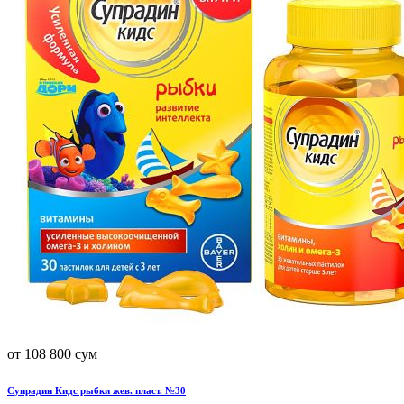
от 108 800 сум
Супрадин Кидс рыбки жев. пласт. №30