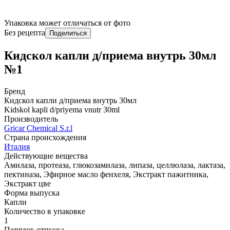
Упаковка может отличаться от фото
Без рецепта
Поделиться
Кидскол капли д/приема внутрь 30мл
№1
Бренд
Кидскол капли д/приема внутрь 30мл
Kidskol kapli d/priyema vnutr 30ml
Производитель
Gricar Chemical S.r.l
Страна происхождения
Италия
Действующие вещества
Амилаза, протеаза, глюкозамилаза, липаза, целлюлаза, лактаза,
пектиназа, Эфирное масло фенхеля, Экстракт пажитника,
Экстракт цве
Форма выпуска
Капли
Количество в упаковке
1
Порядок отпуска