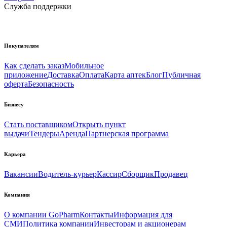
Служба поддержки
Покупателям
Как сделать заказ
Мобильное
приложение
Доставка
Оплата
Карта аптек
Блог
Публичная
оферта
Безопасность
Бизнесу
Стать поставщиком
Открыть пункт
выдачи
Тендеры
Аренда
Партнерская программа
Карьера
Вакансии
Водитель-курьер
Кассир
Сборщик
Продавец
Компания
О компании GoPharm
Контакты
Информация для
СМИ
Политика компании
Инвесторам и акционерам