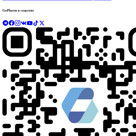
GoPharm в соцсетях