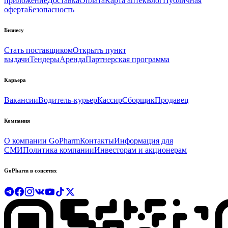
приложение
Доставка
Оплата
Карта аптек
Блог
Публичная
оферта
Безопасность
Бизнесу
Стать поставщиком
Открыть пункт
выдачи
Тендеры
Аренда
Партнерская программа
Карьера
Вакансии
Водитель-курьер
Кассир
Сборщик
Продавец
Компания
О компании GoPharm
Контакты
Информация для
СМИ
Политика компании
Инвесторам и акционерам
GoPharm в соцсетях