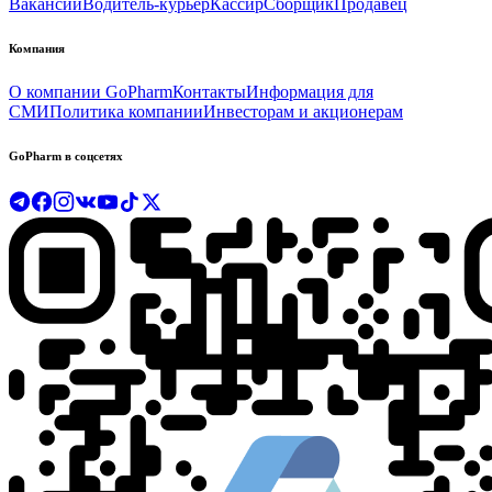
Вакансии
Водитель-курьер
Кассир
Сборщик
Продавец
Компания
О компании GoPharm
Контакты
Информация для
СМИ
Политика компании
Инвесторам и акционерам
GoPharm в соцсетях