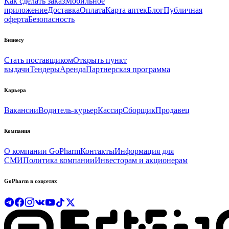
Как сделать заказ
Мобильное
приложение
Доставка
Оплата
Карта аптек
Блог
Публичная
оферта
Безопасность
Бизнесу
Стать поставщиком
Открыть пункт
выдачи
Тендеры
Аренда
Партнерская программа
Карьера
Вакансии
Водитель-курьер
Кассир
Сборщик
Продавец
Компания
О компании GoPharm
Контакты
Информация для
СМИ
Политика компании
Инвесторам и акционерам
GoPharm в соцсетях