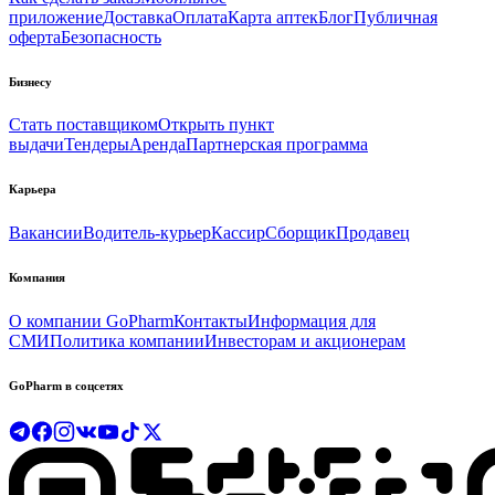
приложение
Доставка
Оплата
Карта аптек
Блог
Публичная
оферта
Безопасность
Бизнесу
Стать поставщиком
Открыть пункт
выдачи
Тендеры
Аренда
Партнерская программа
Карьера
Вакансии
Водитель-курьер
Кассир
Сборщик
Продавец
Компания
О компании GoPharm
Контакты
Информация для
СМИ
Политика компании
Инвесторам и акционерам
GoPharm в соцсетях