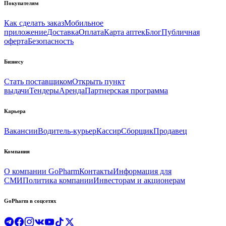
Покупателям
Как сделать заказ
Мобильное
приложение
Доставка
Оплата
Карта аптек
Блог
Публичная
оферта
Безопасность
Бизнесу
Стать поставщиком
Открыть пункт
выдачи
Тендеры
Аренда
Партнерская программа
Карьера
Вакансии
Водитель-курьер
Кассир
Сборщик
Продавец
Компания
О компании GoPharm
Контакты
Информация для
СМИ
Политика компании
Инвесторам и акционерам
GoPharm в соцсетях