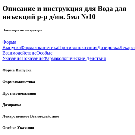
Описание и инструкция для Вода для
инъекций р-р д/ин. 5мл №10
Навигация по инструкции
Форма
Выпуска
Фармакокинетика
Противопоказания
Дозировка
Лекарс
Взаимодействие
Особые
Указания
Показания
Фармакологические Действия
Форма Выпуска
Фармакокинетика
Противопоказания
Дозировка
Лекарственное Взаимодействие
Особые Указания