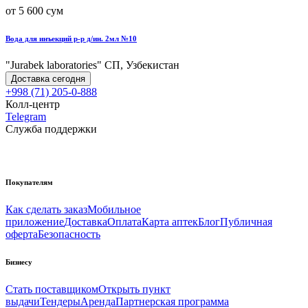
от 5 600 сум
Вода для инъекций р-р д/ин. 2мл №10
"Jurabek laboratories" СП, Узбекистан
Доставка сегодня
+998 (71) 205-0-888
Колл-центр
Telegram
Служба поддержки
Покупателям
Как сделать заказ
Мобильное
приложение
Доставка
Оплата
Карта аптек
Блог
Публичная
оферта
Безопасность
Бизнесу
Стать поставщиком
Открыть пункт
выдачи
Тендеры
Аренда
Партнерская программа