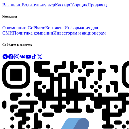
Вакансии
Водитель-курьер
Кассир
Сборщик
Продавец
Компания
О компании GoPharm
Контакты
Информация для
СМИ
Политика компании
Инвесторам и акционерам
GoPharm в соцсетях