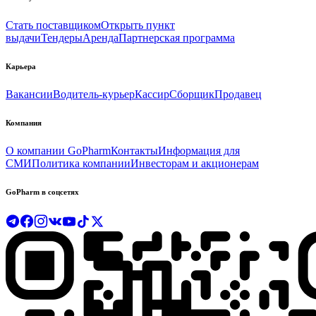
Стать поставщиком
Открыть пункт
выдачи
Тендеры
Аренда
Партнерская программа
Карьера
Вакансии
Водитель-курьер
Кассир
Сборщик
Продавец
Компания
О компании GoPharm
Контакты
Информация для
СМИ
Политика компании
Инвесторам и акционерам
GoPharm в соцсетях