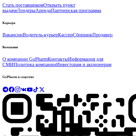
Стать поставщиком
Открыть пункт
выдачи
Тендеры
Аренда
Партнерская программа
Карьера
Вакансии
Водитель-курьер
Кассир
Сборщик
Продавец
Компания
О компании GoPharm
Контакты
Информация для
СМИ
Политика компании
Инвесторам и акционерам
GoPharm в соцсетях