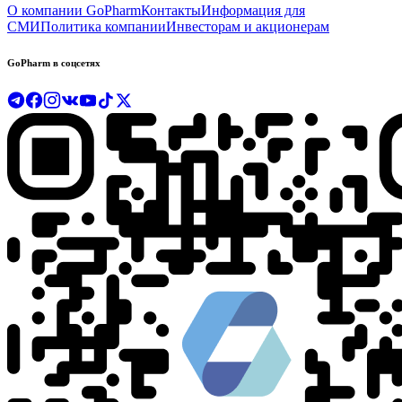
О компании GoPharm
Контакты
Информация для
СМИ
Политика компании
Инвесторам и акционерам
GoPharm в соцсетях