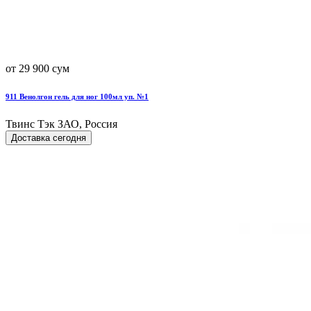
от 29 900 сум
911 Венолгон гель для ног 100мл уп. №1
Твинс Тэк ЗАО, Россия
Доставка сегодня