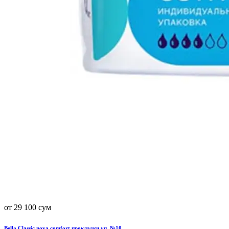
от 29 100 сум
Bella Classic nova comfort прокладки уп. №10